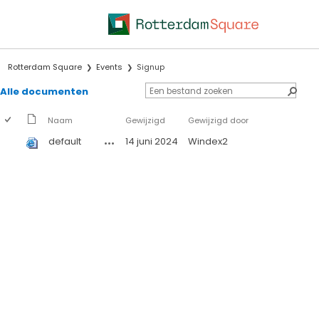
Rotterdam Square
Events
Signup
Alle documenten
Naam
Gewijzigd
Gewijzigd door
default
14 juni 2024
Windex2